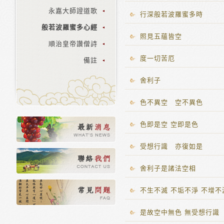
永嘉大師證道歌
行深般若波羅蜜多時
般若波羅蜜多心經
照見五蘊皆空
順治皇帝讚僧詩
度一切苦厄
備註
舍利子
色不異空 空不異色
色即是空 空即是色
受想行識 亦復如是
舍利子是諸法空相
不生不滅 不垢不淨 不增不
是故空中無色 無受想行識