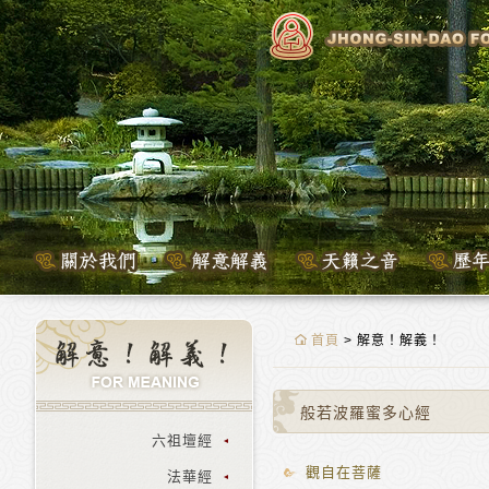
首頁
> 解意！解義！
般若波羅蜜多心經
六祖壇經
​觀自在菩薩
法華經