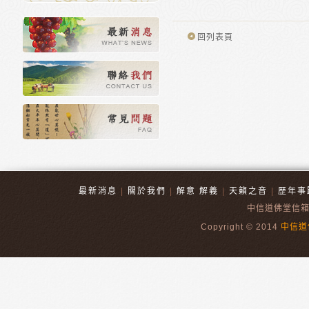
回列表頁
最新消息
|
關於我們
|
解意 解義
|
天籟之音
|
歷年事
中信道佛堂信
Copyright © 2014
中信道