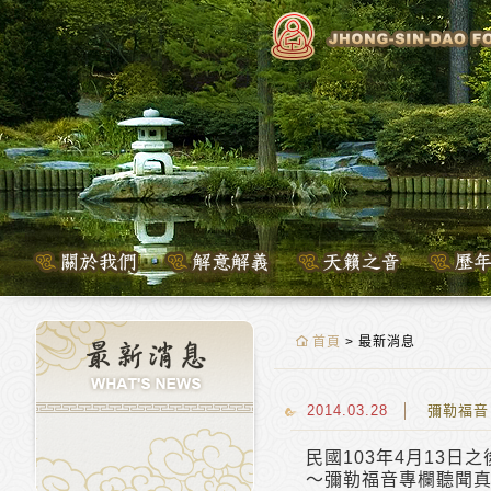
首頁
> 最新消息
2014.03.28
彌勒福音
民國103年4月13
～彌勒福音專欄聽聞