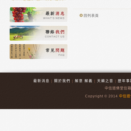
回列表頁
最新消息
|
關於我們
|
解意 解義
|
天籟之音
|
歷年事
中信道佛堂信
Copyright © 2014
中信道