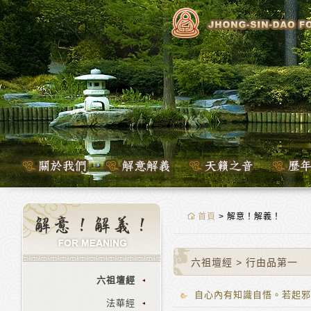
首頁
> 解意！解義！
六祖壇經
>
行由品第一
六祖壇經
自心內有知識自悟。若起邪
法華經