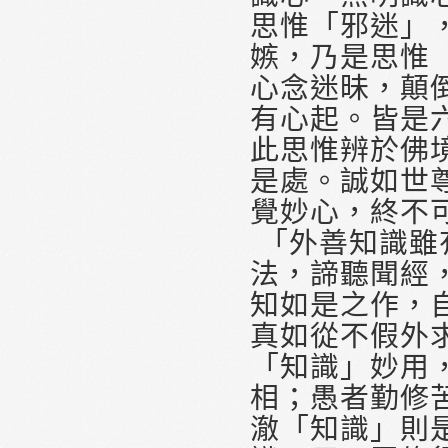
思惟「邪迷」
嫉，乃是思惟
心念迷昧，顛
有心起。皆是
此思惟辨於佛
是處。誠如世
覺妙心，終不
「外善知識雖
法，諦聽聞經
知如是之作，
真如從不假外
「知識」妙用
相；愚者勤修
澈「知識」則