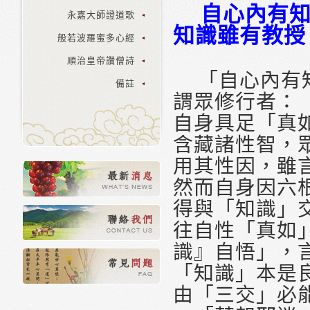
自心內有知
永嘉大師證道歌
知識雖有教授
般若波羅蜜多心經
順治皇帝讚僧詩
「自心內有知
備註
謂眾修行者：
自身具足「真
含藏諸性智，
用其性因，雖
然而自身因六
得與「知識」
往自性「真如
識』自悟」，
「知識」本是
由「三交」必