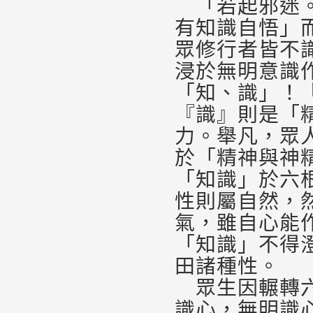
「若起邪迷。
有知識自悟」
眾修行者皆不
浸於無明意識
「知、識」！
『識』則是「
力。舉凡，眾
於「精神與神
「知識」於六
性則屬自然，
氣，雖自心能
「知識」不得
田諸種性。
眾生因輾轉六
識心，無明識