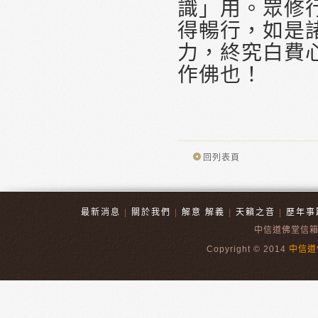
識」用。眾修
得暢行，如是
力，終究白費
作佛也！
回列表頁
最新消息
|
關於我們
|
解意 解義
|
天籟之音
|
歷年事
中信道佛堂信
Copyright © 2014
中信道