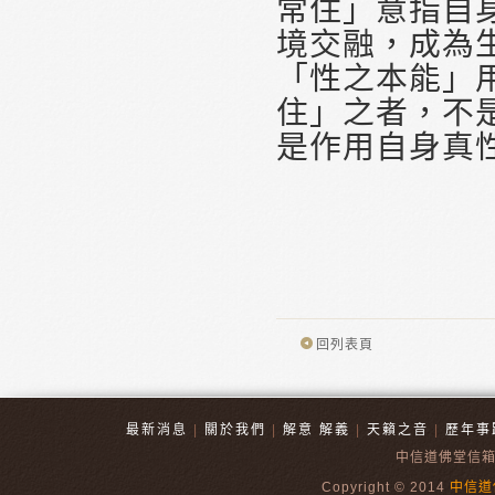
常住」意指自
境交融，成為
「性之本能」
住」之者，不
是作用自身真
回列表頁
最新消息
|
關於我們
|
解意 解義
|
天籟之音
|
歷年事
中信道佛堂信
Copyright © 2014
中信道