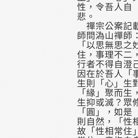
性，令吾人自
悲。
禪宗公案記載
師問溈山禪師
「以思無思之
住，事理不二
行者不得自澄
因在於吾人「
生則「心」生
「緣」聚而生
生抑或滅？眾
「圓」，如是
則自然，「性
故「性相常住