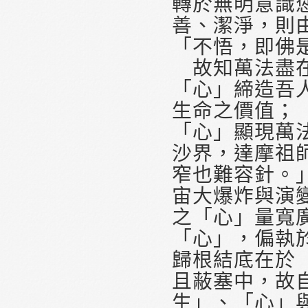
轉於無明意識
善、潔淨，則
「不悟，即佛
故知萬法盡在
「心」締造吾
生命之價值；
「心」顯現萬
沙界，達摩祖
窄也難容針。
宙大爆炸與演
之「心」量寬
「心」，偏執
歸根結底在於
且蔽塞中，故
生」、「心」