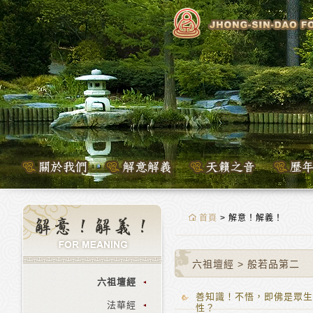
首頁
> 解意！解義！
六祖壇經
>
般若品第二
六祖壇經
善知識！不悟，即佛是眾生
法華經
性？