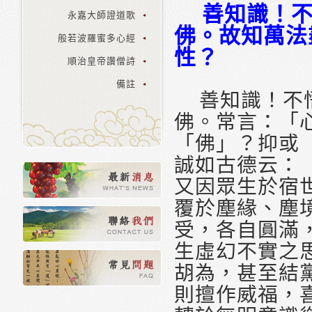
善知識！不
永嘉大師證道歌
佛。故知萬法
般若波羅蜜多心經
性？
順治皇帝讚僧詩
備註
善知識！不悟
佛。常言：「
「佛」？抑或
誠如古德云：
又因眾生於宿
覆於塵緣、塵
受，各自圓滿
生虛幻不實之
胡為，甚至結
則擅作威福，