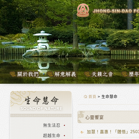
首頁
> 生命慧命
心靈饗宴
無生法忍
加慧！嘉惠！「體悟」2503
超越生命