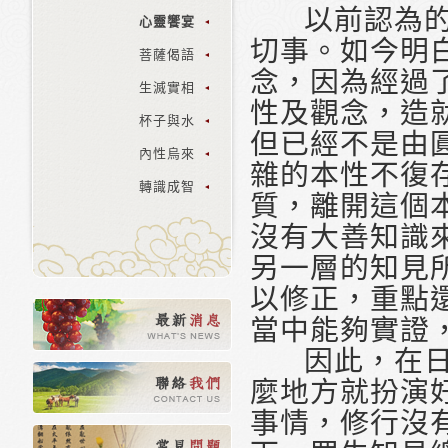
以前認為的修
心靈饗宴
切事。如今明
菩薩偈語
念，因為經過
生滅實相
性及觀念，造
杯子與水
但已經不是由
內性烏來
雜的本性不復
轉識成智
質，離開這個
沒有大善知識
另一層的知見
以修正，重點
當中能夠實證
因此，在日常
麼地方就扮演
事情，修行沒