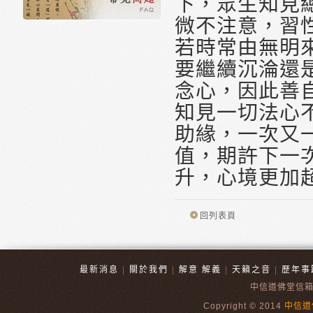
下，眾生知見
微不注意，習
若時常由無明
要繼續沉淪還
念心，因此善
知見一切法心
助緣，一次又
值，期許下一
升，心境更加
回列表頁
最新消息
|
關於我們
|
解意 解義
|
天籟之音
|
歷年事
中信道佛堂信
Copyright © 2014
中信道